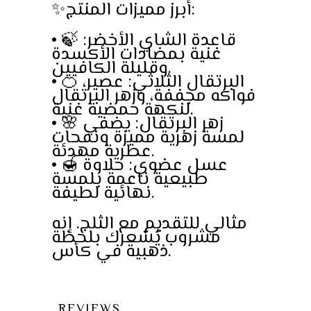
✨أبرز مميزات المنتج:
• 🍃 قاعدة الشاي الأخضر:
غنية بمضادات الأكسدة
وقليلة الكافيين.
• 🍊 البرتقال الثلاثي: عصير،
فواكه مجففة، وزهر البرتقال
لنكهة حمضية غنية.
• 🌸 زهر البرتقال: يضفي
لمسة زهرية مميزة ونفحات
عطرية مهدئة.
• 🍯 عسل عضوي: حلاوة
طبيعية ناعمة بلمسة
نهائية لطيفة.
مثالي للتقديم مع الثلج. إنه
مشروب يُشعرك بلحظة
ذهبية في كأس.
REVIEWS