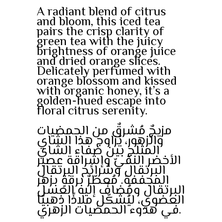
A radiant blend of citrus
and bloom, this iced tea
pairs the crisp clarity of
green tea with the juicy
brightness of orange juice
and dried orange slices.
Delicately perfumed with
orange blossom and kissed
with organic honey, it’s a
golden-hued escape into
floral citrus serenity.
مزيجٌ مُشرقٌ من الحمضيات
والزهور، يُزاوج هذا الشاي
المثلج بين صفاء الشاي
الأخضر النقيّ وإشراقة عصير
البرتقال وشرائح البرتقال
المجففة. مُعطّرٌ برقةٍ بزهر
البرتقال ومُضافٌ إليه العسل
العضوي، ليُشكّل ملاذًا ذهبيًا
في هدوء الحمضيات الزهري.