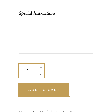
Special Instructions
Orange/Orange
+
Blossom
-
Green
Iced
ADD TO CART
Tea
quantity