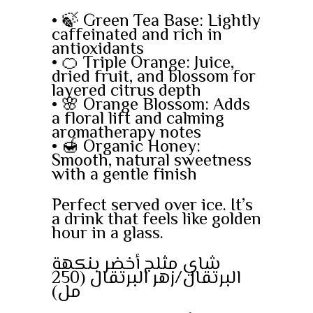
• 🍃 Green Tea Base: Lightly
caffeinated and rich in
antioxidants
• 🍊 Triple Orange: Juice,
dried fruit, and blossom for
layered citrus depth
• 🌸 Orange Blossom: Adds
a floral lift and calming
aromatherapy notes
• 🍯 Organic Honey:
Smooth, natural sweetness
with a gentle finish
Perfect served over ice. It’s
a drink that feels like golden
hour in a glass.
شاي مثلج أخضر بنكهة
البرتقال/زهر البرتقال (250
مل)