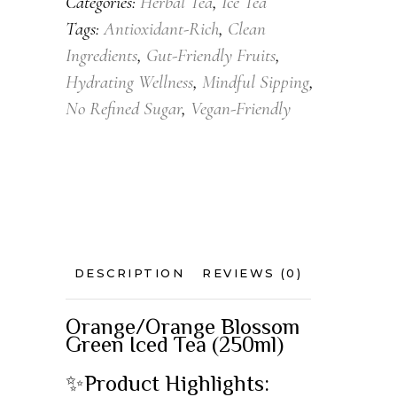
Categories:
Herbal Tea
,
Ice Tea
Tags:
Antioxidant-Rich
,
Clean
Ingredients
,
Gut-Friendly Fruits
,
Hydrating Wellness
,
Mindful Sipping
,
No Refined Sugar
,
Vegan-Friendly
DESCRIPTION
REVIEWS (0)
Orange/Orange Blossom
Green Iced Tea (250ml)
✨Product Highlights: