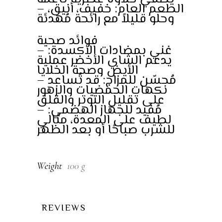
– الطعم العام: خفيف، أنيق،
وحلو قليلاً مع رائحة مُهدئة
فوائد صحية
– غني بمضادات الأكسدة:
يدعم الشاي الأخضر عملية
الأيض وصحة الخلايا
– مُحسّن للمزاج: قد تُساعد
نكهات الحمضيات والزهور
على تقليل التوتر والقلق
– مُفيد للجهاز الهضمي:
لطيف على المعدة، مثالي
للشرب صباحًا أو بعد الظهر
Weight
100 g
REVIEWS