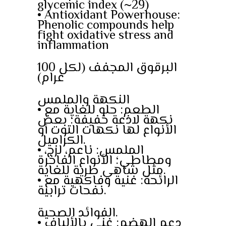
glycemic index (~29)
• Antioxidant Powerhouse:
Phenolic compounds help
fight oxidative stress and
inflammation
البرقوق المجفف (لكل 100
غرام)
النكهة والملمس
• الطعم: حلو للغاية مع
نكهة لاذعة خفيفة؛ بعض
الأنواع لها نكهات التوت أو
الكراميل.
• الملمس: ناعم، لزج،
ومطاطي؛ الأنواع الفاخرة
مثل شاهي طرية للغاية.
• الرائحة: غنية وفاكهية مع
نفحات ترابية.
الفوائد الصحية.
• دعم الهضم: غني بالألياف