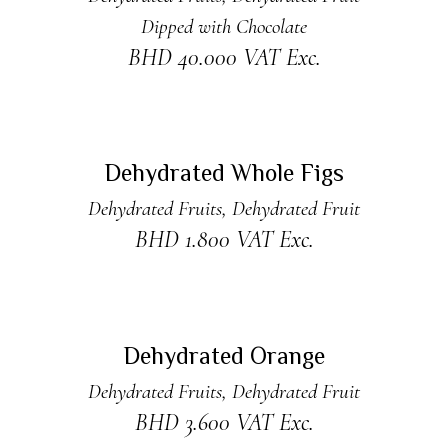
Dipped with Chocolate
BHD
40.000
VAT Exc.
READ MORE
Sold
Dehydrated Whole Figs
Dehydrated Fruits
,
Dehydrated Fruit
BHD
1.800
VAT Exc.
ADD TO CART
Dehydrated Orange
Dehydrated Fruits
,
Dehydrated Fruit
BHD
3.600
VAT Exc.