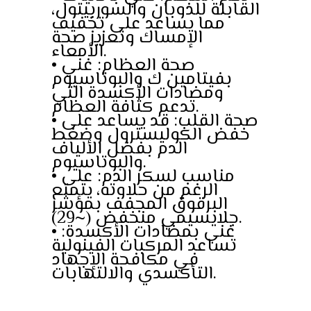
القابلة للذوبان والسوربيتول،
مما يساعد على تخفيف
الإمساك وتعزيز صحة
الأمعاء.
• صحة العظام: غني
بفيتامين ك والبوتاسيوم
ومضادات الأكسدة التي
تدعم كثافة العظام.
• صحة القلب: قد يساعد على
خفض الكوليسترول وضغط
الدم بفضل الألياف
والبوتاسيوم.
• مناسب لسكر الدم: على
الرغم من حلاوته، يتمتع
البرقوق المجفف بمؤشر
جلايسيمي منخفض (~29).
• غني بمضادات الأكسدة:
تساعد المركبات الفينولية
في مكافحة الإجهاد
التأكسدي والالتهابات.