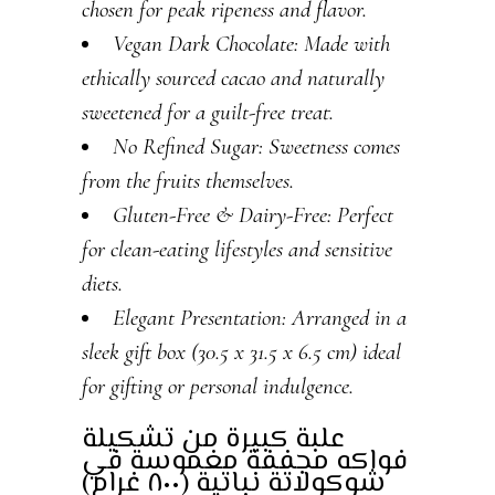
chosen for peak ripeness and flavor.
Vegan Dark Chocolate: Made with
ethically sourced cacao and naturally
sweetened for a guilt-free treat.
No Refined Sugar: Sweetness comes
from the fruits themselves.
Gluten-Free & Dairy-Free: Perfect
for clean-eating lifestyles and sensitive
diets.
Elegant Presentation: Arranged in a
sleek gift box (30.5 x 31.5 x 6.5 cm) ideal
for gifting or personal indulgence.
علبة كبيرة من تشكيلة
فواكه مجففة مغموسة في
شوكولاتة نباتية (٨٠٠ غرام)