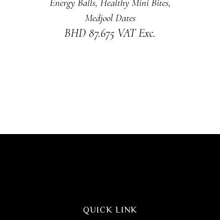
Energy Balls
,
Healthy Mini Bites
,
Medjool Dates
BHD
87.675
VAT Exc.
QUICK LINK