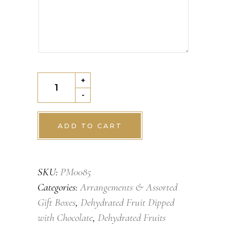
Large
+
Box
-
Assorted
Dried
ADD TO CART
Fruits
Dipped
SKU:
PM0085
in
Categories:
Arrangements & Assorted
Vegan
Gift Boxes
,
Dehydrated Fruit Dipped
Chocolate
with Chocolate
,
Dehydrated Fruits
quantity