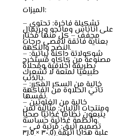
الميزات:
– تشكيلة فاخرة: تحتوي
على أناناس ومانجو وبرتقال
مجفف – كل منها مُختار
بعناية فائقة لأقصى درجات
النضج والنكهة.
– شوكولاتة داكنة نباتية:
مصنوعة من كاكاو مُستخرج
بطريقة أخلاقية ومُحلاة
طبيعيًا لمتعة لا تُشعرك
بالذنب.
– خالية من السكر المكرر:
تأتي الحلاوة من الفاكهة
نفسها.
– خالية من الغلوتين
ومنتجات الألبان: مثالية لمن
يتبعون نظامًا غذائيًا صحيًا
وأنظمة غذائية حساسة.
– تصميم أنيق: مُرتبة في
علبة هدايا أنيقة (٣٠.٥ × ٣١.٥