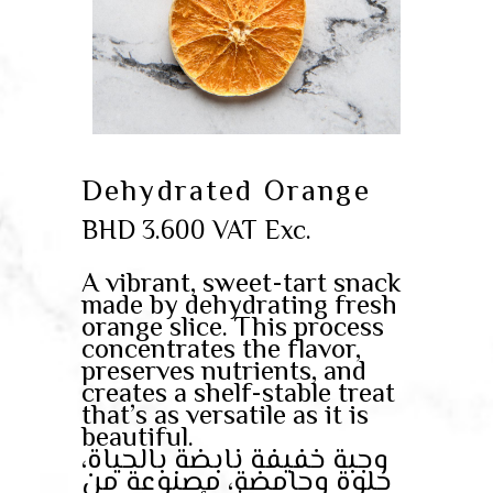
Dehydrated Orange
BHD
3.600
VAT Exc.
A vibrant, sweet-tart snack
made by dehydrating fresh
orange slice. This process
concentrates the flavor,
preserves nutrients, and
creates a shelf-stable treat
that’s as versatile as it is
beautiful.
وجبة خفيفة نابضة بالحياة،
حلوة وحامضة، مصنوعة من