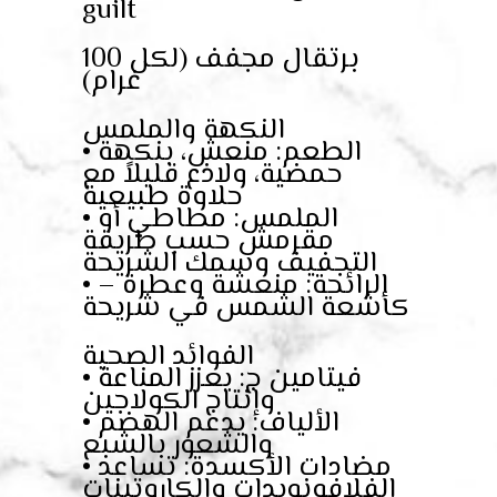
guilt
برتقال مجفف (لكل 100
غرام)
النكهة والملمس
• الطعم: منعش، بنكهة
حمضية، ولاذع قليلاً مع
حلاوة طبيعية
• الملمس: مطاطي أو
مقرمش حسب طريقة
التجفيف وسمك الشريحة
• الرائحة: منعشة وعطرة –
كأشعة الشمس في شريحة
الفوائد الصحية
• فيتامين ج: يعزز المناعة
وإنتاج الكولاجين
• الألياف: يدعم الهضم
والشعور بالشبع
• مضادات الأكسدة: تساعد
الفلافونويدات والكاروتينات