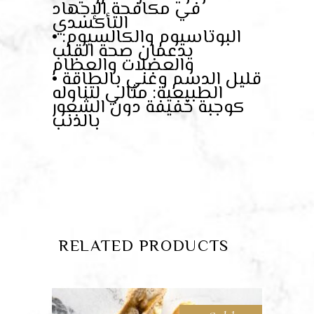
في مكافحة الإجهاد
التأكسدي
• البوتاسيوم والكالسيوم:
يدعمان صحة القلب
والعضلات والعظام
• قليل الدسم وغني بالطاقة
الطبيعية: مثالي لتناوله
كوجبة خفيفة دون الشعور
بالذنب
RELATED PRODUCTS