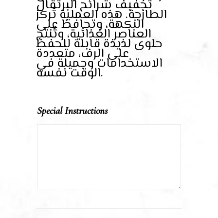
تجفيف شرائح البرتقال
الطازجة. هذه العملية تُركز
النكهة، وتحافظ على
العناصر الغذائية، وتُنتج
حلوى لذيذة قابلة للحفظ
على الرف، متعددة
الاستخدامات وجميلة في
الوقت نفسه.
Special Instructions