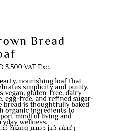
rown Bread
oaf
D
3.500
VAT Exc.
earty, nourishing loaf that
ebrates simplicity and purity.
s vegan, gluten-free, dairy-
e, egg-free, and refined sugar-
e bread is thoughtfully baked
h organic ingredients to
port mindful living and
ryday wellness.
رغيف خبز دسم ومغذٍّ، يُج