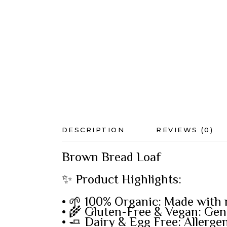
DESCRIPTION
REVIEWS (0)
Brown Bread Loaf
✨ Product Highlights:
• 🌱 100% Organic: Made with n
• 🌾 Gluten-Free & Vegan: Gent
• 🧈 Dairy & Egg Free: Allerg