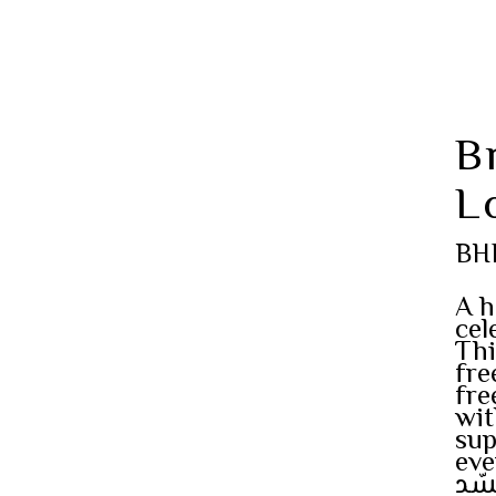
B
L
BH
A h
cel
Thi
fre
fre
wit
sup
eve
سّد