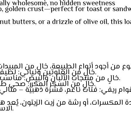
rally wholesome, no hidden sweetness
b, golden crust—perfect for toast or sand
 butters, or a drizzle of olive oil, this loa
• 🌾 خالٍ من الغلوتين ونباتي: لطيف على الهضم، صديق للبيئة.
• 🧈 خالٍ من منتجات الألبان والبيض: مناسب للحساسية ومُعزز بالنباتات.
• 🍬 خالٍ من السكر المكرر: صحي طبيعي، بدون أي حلاوة خفية.
دة المكسرات، أو رشة من زيت الزيتون، يُعد ه
الاستخدامات لمطابخ الأكل الصحي.