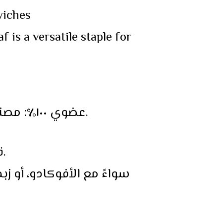
wiches
f is a versatile staple for
• 🌱 عضوي ١٠٠٪: مصنوع من أجود أنواع الطبيعة، خالٍ من المبيدات الحشرية والمواد المضافة.
• 🍞 قوام ريفي: فتات ناعم، قشرة ذهبية – مثالي للخبز المحمص أو الشطائر.
سواءً مع الأفوكادو، أو زب