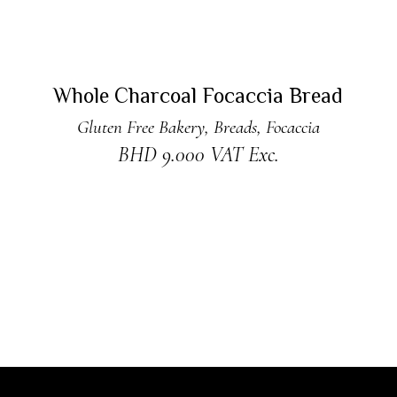
ADD TO CART
New
Whole Charcoal Focaccia Bread
Gluten Free Bakery
,
Breads
,
Focaccia
BHD
9.000
VAT Exc.