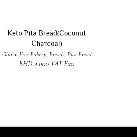
READ MORE
Sold
Keto Pita Bread(Coconut
Charcoal)
Gluten Free Bakery
,
Breads
,
Pita Bread
BHD
4.000
VAT Exc.