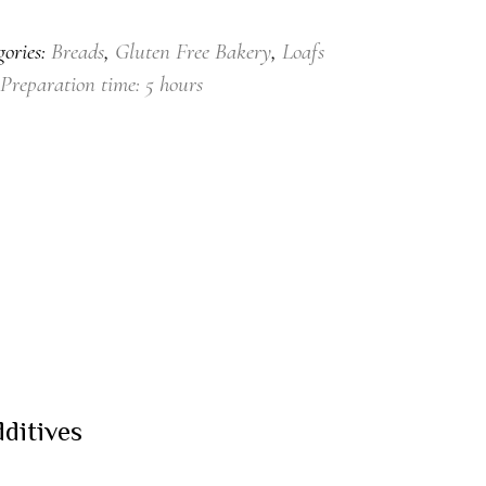
tity
gories:
Breads
,
Gluten Free Bakery
,
Loafs
Preparation time: 5 hours
dditives