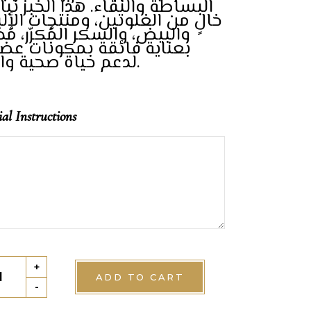
البساطة والنقاء. هذا الخبز نب،
خالٍ من الغلوتين، ومنتجات الأل،
والبيض، والسكر المُكرّر، مُح
بعناية فائقة بمكونات عض
لدعم حياة صحية واعية.
ial Instructions
wn
+
ADD TO CART
d
-