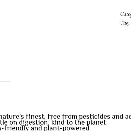
quan
Cate
Tag:
ature’s finest, free from pesticides and a
le on digestion, kind to the planet
en-friendly and plant-powered