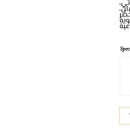
اتي
بان
ضّر
وية
Spec
Bro
Brea
Loaf