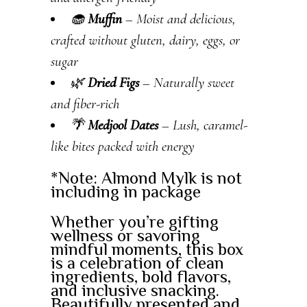
🧁
Muffin
– Moist and delicious,
crafted without gluten, dairy, eggs, or
sugar
🌿
Dried Figs
– Naturally sweet
and fiber-rich
🌴
Medjool Dates
– Lush, caramel-
like bites packed with energy
*Note: Almond Mylk is not
including in package
Whether you’re gifting
wellness or savoring
mindful moments, this box
is a celebration of clean
ingredients, bold flavors,
and inclusive snacking.
Beautifully presented and