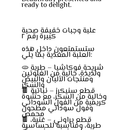
ready to delight.
علبة وجبات خفيفة صحية
كبيرة رقم ٢
ستستمتعون داخل هذه
العلبة المغذية بما يلي:
🫓 شريحة فوكاشيا – طرية
ولذيذة، خالية من الغلوتين
ومنتجات الألبان والبيض
والسكر
🍫 قطع سنيكرز – نباتية
وخالية من السكر، مع حشوة
كريمية من الفول السوداني
وفول سوداني مطحون
محمص
🍫 قطع براوني – غنية،
طرية، ومناسبة للحساسية