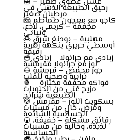
🍯 عسل عضوي صغير –
رحيق الطبيعة الذهبي في
مرطبان صغير
🧀 كاجو مع معجون طماطم
مجففة – كريمي، لاذع،
ونباتي
🍮 مهلبية – بودنغ شرق
أوسطي حريري بنكهة زهرية
رقيقة
🥣 زبادي مع جرانولا – زبادي
لوز مع جرانولا مقرمشة
🌰 جوز محمص – قرمشة
ترابية وصحية للقلب
🍍 فواكه مجففة مختارة –
مزيج غني من الحلويات
الطبيعية شرائح
🍪 بسكويت اللوز – مقرمش
ومُرضٍ، خالٍ من مسببات
الحساسية الشائعة
🍘 رقائق مشكلة – خفيفة،
لذيذة، وخالية من مسببات
الحساسية
🧁 مافن – رطب ولذيذ،