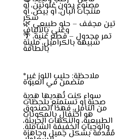
مصنوع بدون غلوتين، أو
منتجات ألبان، أو بيض، أو
سكر
🌿 تين مجفف – حلو طبيعي
وغني بالألياف
🌴 تمر مجدول – قطع غنية،
شبيهة بالكراميل، مليئة
بالطاقة
*ملاحظة: حليب اللوز غير
متضمن في العبوة
سواء كنت تُهديها هدية
صحية أو تستمتع بلحظات
من التأمل، فهذا الصندوق
هو احتفال بالمكونات
الطبيعية، والنكهات الجريئة،
والوجبات الخفيفة الشاملة.
مُقدمة بشكل جميل وجاهزة