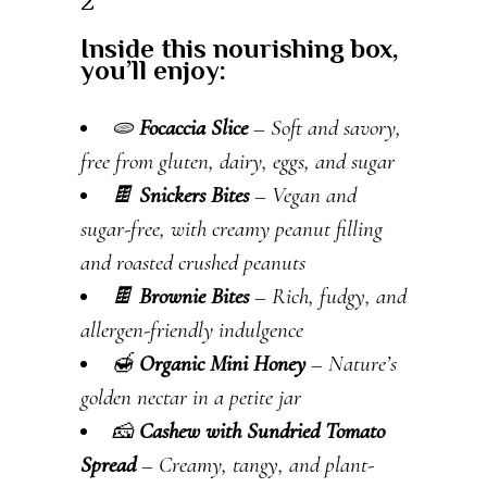
2
Inside this nourishing box,
you’ll enjoy:
🫓
Focaccia Slice
– Soft and savory,
free from gluten, dairy, eggs, and sugar
🍫
Snickers Bites
– Vegan and
sugar-free, with creamy peanut filling
and roasted crushed peanuts
🍫
Brownie Bites
– Rich, fudgy, and
allergen-friendly indulgence
🍯
Organic Mini Honey
– Nature’s
golden nectar in a petite jar
🧀
Cashew with Sundried Tomato
Spread
– Creamy, tangy, and plant-