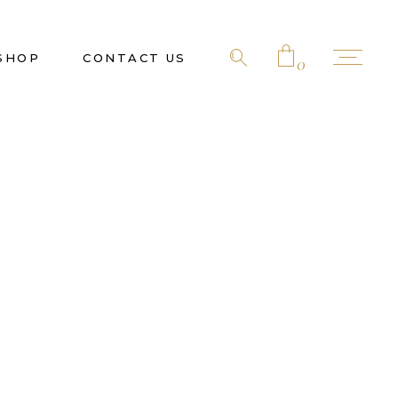
SHOP
CONTACT US
0
No products in the cart.