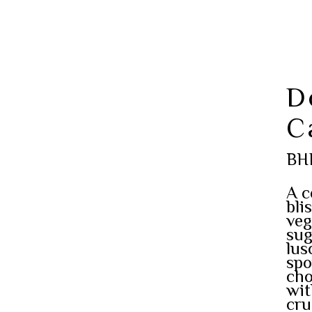
D
C
BH
A c
bli
veg
sug
lus
spo
cho
wit
cru