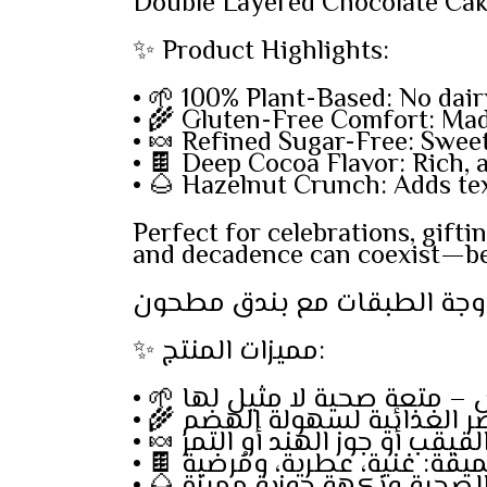
Double Layered Chocolate Cak
✨ Product Highlights:
• 🌱 100% Plant-Based: No dai
• 🌾 Gluten-Free Comfort: Made
• 🍬 Refined Sugar-Free: Sweet
• 🍫 Deep Cocoa Flavor: Rich, 
• 🌰 Hazelnut Crunch: Adds tex
Perfect for celebrations, gifti
and decadence can coexist—bea
وجة الطبقات مع بندق مطحون
✨ مميزات المنتج:
• 🌾 لغذائية لسهولة الهضم
• 🍬 ب أو جوز الهند أو التمر
• 🍫 : غنية، عطرية، ومُرضية