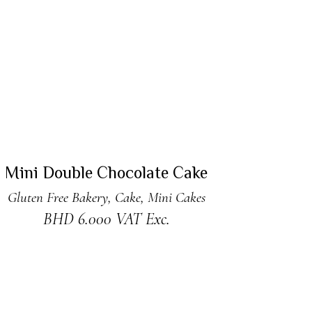
READ MORE
Sold
Mini Double Chocolate Cake
Gluten Free Bakery
,
Cake
,
Mini Cakes
BHD
6.000
VAT Exc.