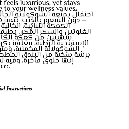
t feels luxurious, yet stays
e to your wellness values.
احتفالٌ بمتعة الشوكولاتة الخا
دون الشعور بالذنب. تتميز هذ
الكعكة النباتية، الخالية
الغلوتين والسكر المُكرر، بطبق
شهيتين من كعكة الكاك
الإسفنجية الرطبة، مغلفة بكر
الشوكولاتة المخملية، ومت
برشة سخية من البندق المطح.
إنها حلوى فاخرة، وفية ل
صحتك.
ial Instructions