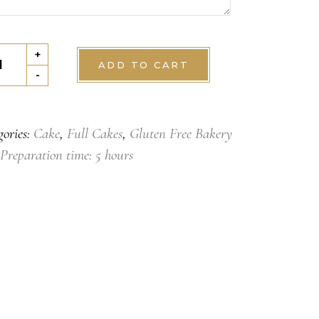
le
+
ADD TO CART
olate
-
tity
gories:
Cake
,
Full Cakes
,
Gluten Free Bakery
Preparation time: 5 hours