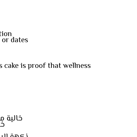
tion
 or dates
is cake is proof that wellness
خالية م
خا