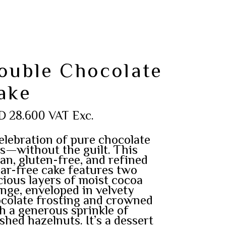
ouble Chocolate
ake
D
28.600
VAT Exc.
elebration of pure chocolate
ss—without the guilt. This
an, gluten-free, and refined
ar-free cake features two
cious layers of moist cocoa
nge, enveloped in velvety
colate frosting and crowned
h a generous sprinkle of
shed hazelnuts. It’s a dessert