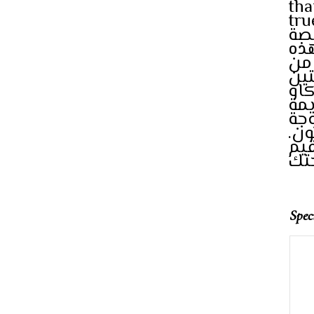
tha
tru
لصة
– ه
 من
تين
او
يمة
وجة
ون
قيم
Spec