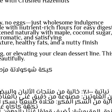
e with Crushed Hazelnuts
ry, no eggs—just wholesome indulgence
 with nutrient-rich flours for easy diges
ened naturally with maple, coconut sugar,
aromatic, and satisfying
ture, healthy fats, and a nutty finish
ng, or elevating your clean dessert line. Th
utifully.
كيكة شوكولاتة مزد
• 🌱 نباتية ١٠٠٪: خالية من منتجات الألبان والبيض – متعة صحية لا مثيل لها
ن الغلوتين: مصنوعة من دقيق غني بالعناصر ا
لية من السكر المكرر: محلاة طبيعيًا بسكر القيق
نكهة كاكاو عميقة