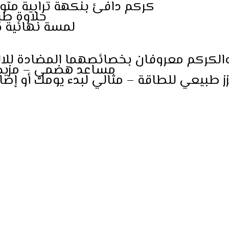
كركم دافئ بنكهة ترابية متوازن
حلاوة طب
لمسة نهائية خف
والكركم معروفان بخصائصهما المضادة للالته
مساعد هضمي – مزيج مه
 طبيعي للطاقة – مثالي لبدء يومك أو إضافته 