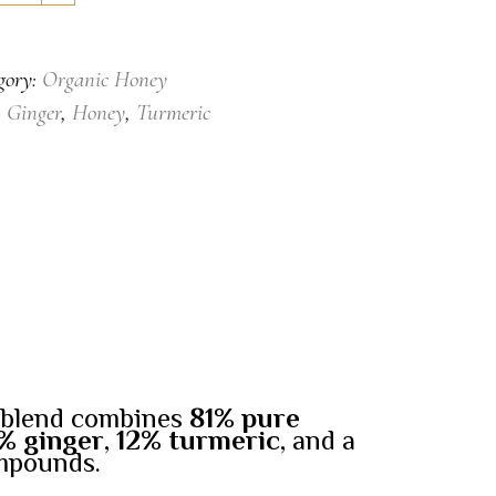
er/Turmeric
gory:
Organic Honey
tity
:
Ginger
,
Honey
,
Turmeric
d blend combines
81% pure
% ginger
,
12% turmeric
, and a
ompounds.