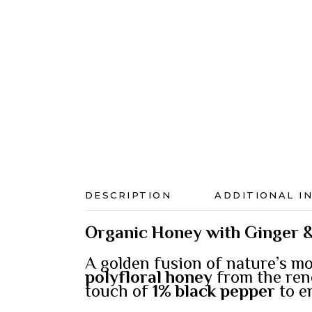
DESCRIPTION
ADDITIONAL I
Organic Honey with Ginger 
A golden fusion of nature’s m
polyfloral honey
from the re
touch of
1% black pepper
to e