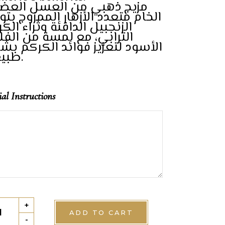
مزيج ذهبي من العسل العض
الخام متعدد الأزهار الممزوج بتو
الزنجبيل الدافئة وثراء الك
الترابي، مع لمسة من الف
الأسود لتعزيز فوائد الكركم ب
طبيعي.
ial Instructions
nic
+
ADD TO CART
ey
-