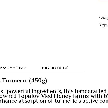
with
Ging
Cate
quan
Tags
NFORMATION
REVIEWS (0)
& Turmeric (450g)
ost powerful ingredients, this handcrafte
nowned
Topalov Med Honey farms
with
6
nhance absorption of turmeric’s active c