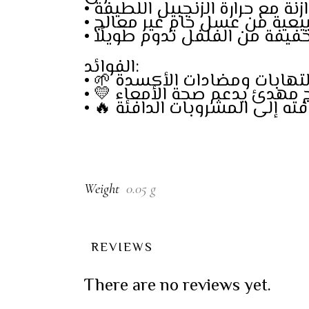
• ة مع حرارة الزنجبيل اللطيفة
• يعية من عسل خام غير معالج
• يفة من الفلفل تدوم طويلًا
الفوائد:
• 🌱 ابات ومضادات الأكسدة
• 💛 دئ يدعم صحة الأمعاء
• 🔥 إلى المشروبات الدافئة
Weight
0.05 g
REVIEWS
There are no reviews yet.