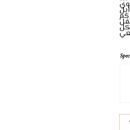
وي
ابل
ركم
لفل
شكل
Spec
Orga
Hon