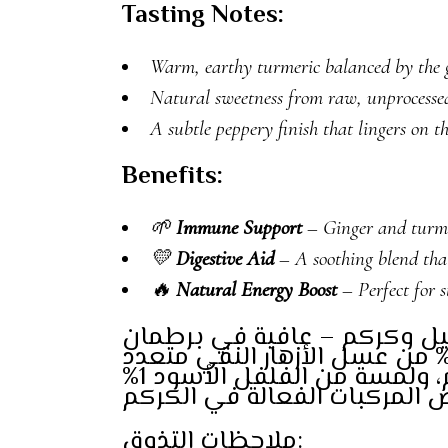
Tasting Notes:
Warm, earthy turmeric balanced by the g
Natural sweetness from raw, unprocesse
A subtle peppery finish that lingers on t
Benefits:
🌱
Immune Support
– Ginger and turme
💛
Digestive Aid
– A soothing blend that
🔥
Natural Energy Boost
– Perfect for 
ل وكركم – عافية في برطمان
يجٌ رائعٌ من أقوى مكونات الطبيعة، هذا المزيج المصنوع يدويًا يجمع 81% من عسل الأزهار النقي متعدد
الأزهار من مزارع توبالوف ميد هاني الشهيرة، مع 6% زنجبيل، و12% كركم، ولمسة من الفلفل الأسود 1%
ملاحظات التذوق: