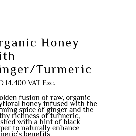
rganic Honey
ith
inger/Turmeric
D
14.400
VAT Exc.
olden fusion of raw, organic
yfloral honey infused with the
ming spice of ginger and the
thy richness of turmeric,
ished with a hint of black
per to naturally enhance
meric’s benefits.