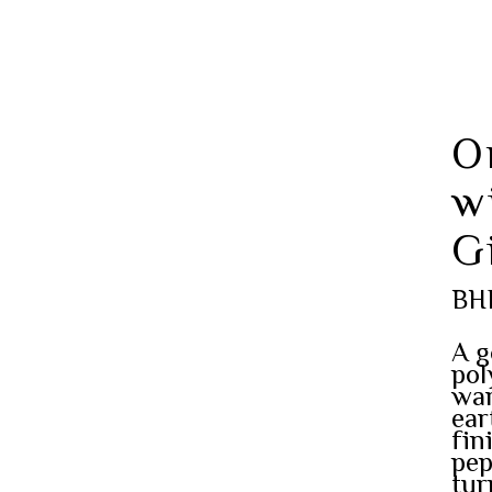
O
w
G
BH
A g
pol
war
ear
fin
pep
tur