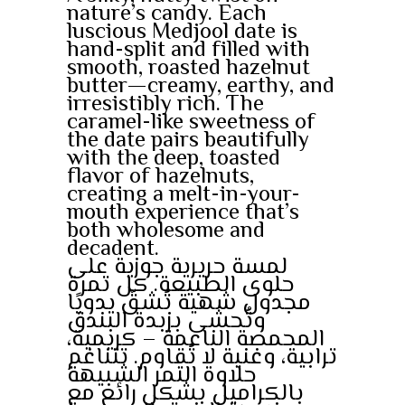
nature’s candy. Each
luscious Medjool date is
hand-split and filled with
smooth, roasted hazelnut
butter—creamy, earthy, and
irresistibly rich. The
caramel-like sweetness of
the date pairs beautifully
with the deep, toasted
flavor of hazelnuts,
creating a melt-in-your-
mouth experience that’s
both wholesome and
decadent.
لمسة حريرية جوزية على
حلوى الطبيعة. كل تمرة
مجدول شهية تُشقّ يدويًا
وتُحشى بزبدة البندق
المحمصة الناعمة – كريمية،
ترابية، وغنية لا تُقاوم. تتناغم
حلاوة التمر الشبيهة
بالكراميل بشكل رائع مع