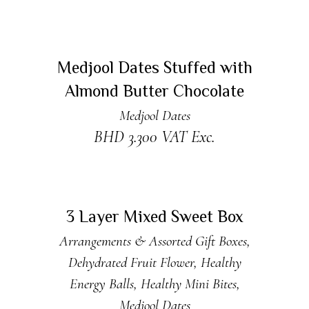
ADD TO CART
Medjool Dates Stuffed with
Almond Butter Chocolate
Medjool Dates
BHD
3.300
VAT Exc.
ADD TO CART
3 Layer Mixed Sweet Box
Arrangements & Assorted Gift Boxes
,
Dehydrated Fruit Flower
,
Healthy
Energy Balls
,
Healthy Mini Bites
,
Medjool Dates