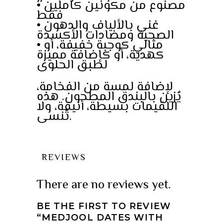
• مصنوع من مكونين كاملين
فقط
• غني بالألياف والدهون
الصحية ومضادات الأكسدة
• مثالي كوجبة خفيفة، أو
كهدية، أو كإضافة مميزة
لطبق الحلوى
لإضافة لمسة من الفخامة،
يُزين بالبندق المطحون. هذه
اللقيمات بسيطة، أنيقة، ولا
تُنسى.
REVIEWS
There are no reviews yet.
BE THE FIRST TO REVIEW
“MEDJOOL DATES WITH