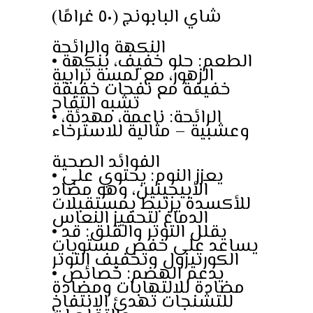
شاي البابونج (٥٠ غرامًا)
النكهة والرائحة
• الطعم: حلو خفيف، بنكهة
الزهور، مع لمسة ترابية
خفيفة مع نفحات خفيفة
تشبه التفاح
• الرائحة: ناعمة، مهدئة،
وعشبية – مثالية للاسترخاء
الفوائد الصحية
• يعزز النوم: يحتوي على
الأبيجينين، وهو مضاد
للأكسدة يرتبط بمستقبلات
الدماغ لتحفيز النعاس
• يقلل التوتر والقلق: قد
يساعد على خفض مستويات
الكورتيزول وتخفيف التوتر
• يدعم الهضم: خصائص
مضادة للالتهابات ومضادة
للتشنجات تهدئ الانتفاخ