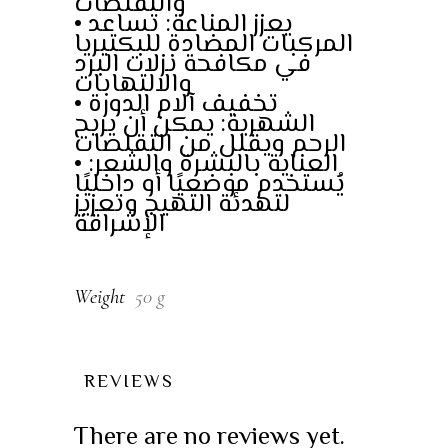
والتقلصات
• يعزز المناعة: تساعد
المركبات المضادة للبكتيريا
في مكافحة نزلات البرد
والالتهابات
• تخفيف آلام الدورة
الشهرية: يمكن أن يريح
الرحم ويقلل من التقلصات
• العناية بالبشرة والشعر:
يُستخدم موضعيًا أو داخليًا
لتهدئة التهيج وتعزيز
الإشراقة
Weight
50 g
REVIEWS
There are no reviews yet.