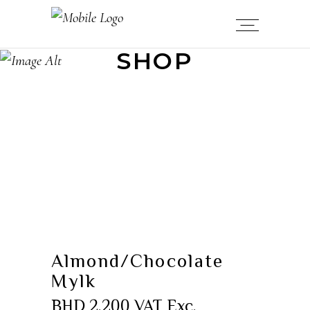
SHOP
Almond/Chocolate
Mylk
BHD
2.200
VAT Exc.