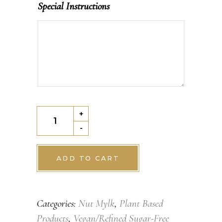
Special Instructions
Almond/Chocolate
+
Mylk
-
quantity
ADD TO CART
Categories:
Nut Mylk
,
Plant Based
Products
,
Vegan/Refined Sugar-Free