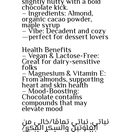
slightly nutty with a bold
chocolate kick.
– Ingredients: Almond,
organic cacao powder,
maple syrup
– Vibe: Decadent and cozy
—perfect for dessert lovers
Health Benefits
– Vegan & Lactose-Free:
Great for dairy-sensitive
folks
– Magnesium & Vitamin E:
From almonds, supporting
heart and skin health
– Mood-Boosting:
Chocolate contains
compounds that may
elevate mood
نباتي، نباتي تمامًا/خالي من
الغلوتين والسكر المكرر/