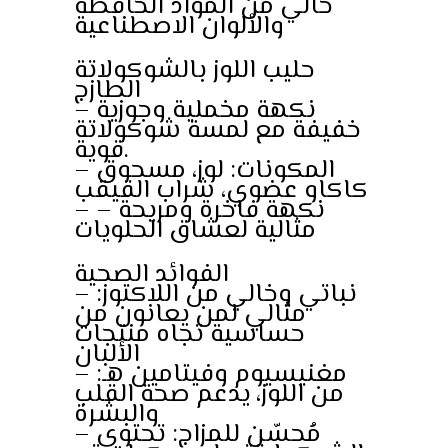
خالي من المواد الحافظة
والألوان الاصطناعية
حليب اللوز بالشوكولاتة
الطازج
– نكهة مخملية وجوزية
خفيفة مع لمسة شوكولاتة
قوية.
– المكونات: لوز، مسحوق
كاكاو عضوي، شراب القيقب
– نكهة فاخرة ومريحة –
مثالية لعشاق الحلويات
الفوائد الصحية
– نباتي وخالي من اللاكتوز:
مثالي لمن يعانون من
حساسية تجاه منتجات
الألبان
– مغنيسيوم وفيتامين هـ:
من اللوز، يدعم صحة القلب
والبشرة
– مُحسّن للمزاج: تحتوي