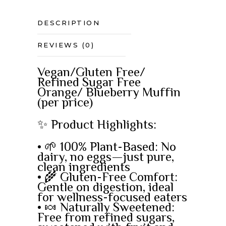
DESCRIPTION
REVIEWS (0)
Vegan/Gluten Free/
Refined Sugar Free
Orange/ Blueberry Muffin
(per price)
✨ Product Highlights:
• 🌱 100% Plant-Based: No
dairy, no eggs—just pure,
clean ingredients
• 🌾 Gluten-Free Comfort:
Gentle on digestion, ideal
for wellness-focused eaters
• 🍬 Naturally Sweetened:
Free from refined sugars,