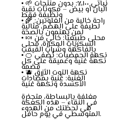
• 🌱 نباتي ١٠٠٪: بدون منتجات
ألبان أو بيض – مكونات نقية
ونظيفة فقط
• 🌾 راحة خالية من الغلوتين:
لطيفة على الهضم، مثالية
لمن يهتمون بالصحة
• 🍬 محلى طبيعيًا: خالي من
السكريات المكررة، محلى
بالفاكهة وشراب القيقب
• 🍊 نكهة الحمضيات: تُضفي
نكهةً غنيةً وعميقةً على كل
قضمة
• 🫐 نكهة التوت الأزرق
الغنية: غنية بمضادات
الأكسدة ونكهة غنية
مغلفة بالبساطة، متجذرة
في النقاء – هذه الكعكة
هي لحظتك من الهدوء
المتوسطي في يوم حافل.