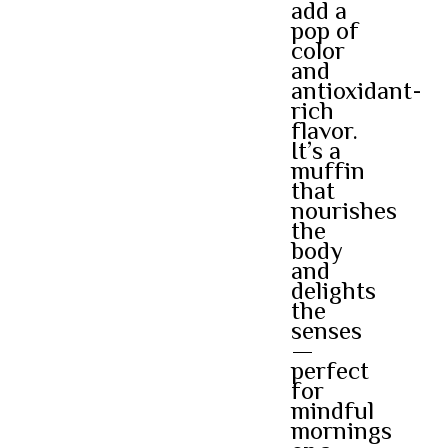
add a
pop of
color
and
antioxidant-
rich
flavor.
It’s a
muffin
that
nourishes
the
body
and
delights
the
senses
—
perfect
for
mindful
mornings