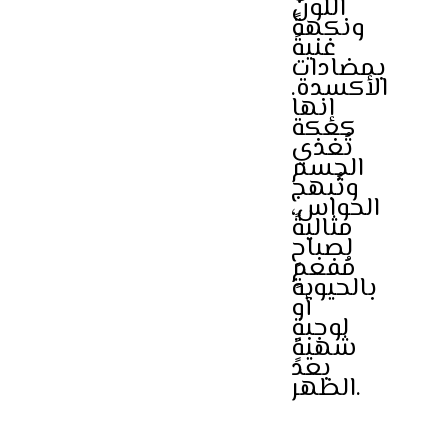
اللون
ونكهةً
غنيةً
بمضادات
الأكسدة.
إنها
كعكة
تُغذي
الجسم
وتُبهج
الحواس،
مثاليةً
لصباحٍ
مُفعمٍ
بالحيوية
أو
لوجبةٍ
شهيةٍ
بعد
الظهر.