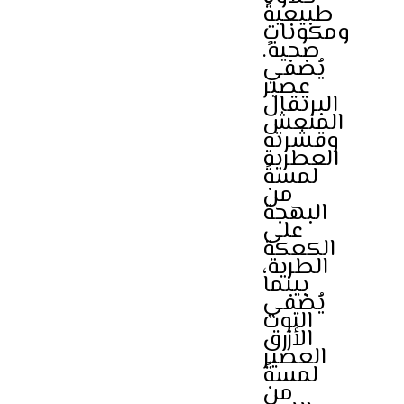
طبيعيةً
ومكوناتٍ
صحية.
يُضفي
عصير
البرتقال
المنعش
وقشرته
العطرية
لمسةً
من
البهجة
على
الكعكة
الطرية،
بينما
يُضفي
التوت
الأزرق
العصير
لمسةً
من