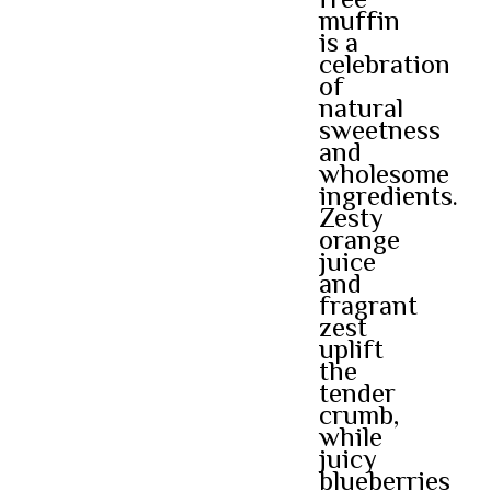
free
muffin
is a
celebration
of
natural
sweetness
and
wholesome
ingredients.
Zesty
orange
juice
and
fragrant
zest
uplift
the
tender
crumb,
while
juicy
blueberries