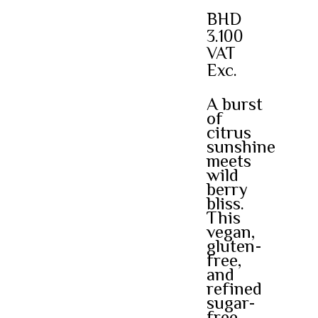
BHD
3.100
VAT
Exc.
A burst
of
citrus
sunshine
meets
wild
berry
bliss.
This
vegan,
gluten-
free,
and
refined
sugar-