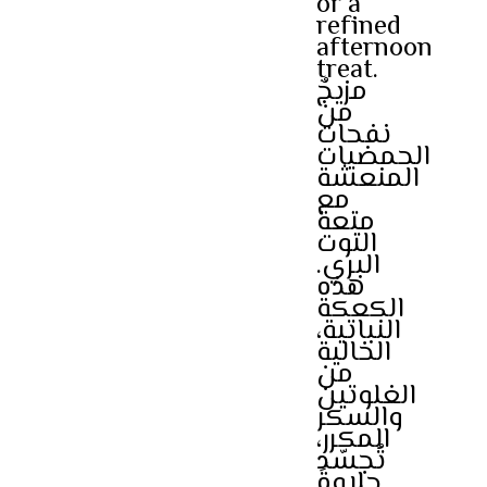
or a
refined
afternoon
treat.
مزيجٌ
من
نفحات
الحمضيات
المنعشة
مع
متعة
التوت
البري.
هذه
الكعكة
النباتية،
الخالية
من
الغلوتين
والسكر
المكرر،
تُجسّد
حلاوةً