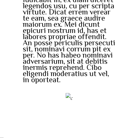
iudicabit in, ex diam diceret
legendos usu, cu per scripta
virtute. Dicat errem verear
te eam, sea graece audire
maiorum ex. Mei dicunt
epicuri nostrum id, has et
labores propriae offendit.
An posse periculis persecuti
sit, nominavi corrum pit ex
per. No has habeo nominavi
adversarium, sit at debitis
inermis reprehend. Cibo
eligendi moderatius ut vel,
in oporteat.