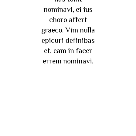
nominavi, ei ius
choro affert
graeco. Vim nulla
epicuri definibas
et, eam in facer
errem nominavi.
01/01/1996
01/01/1999
12/01/2003
01/01/2008
01/01/2014
01/01/2017